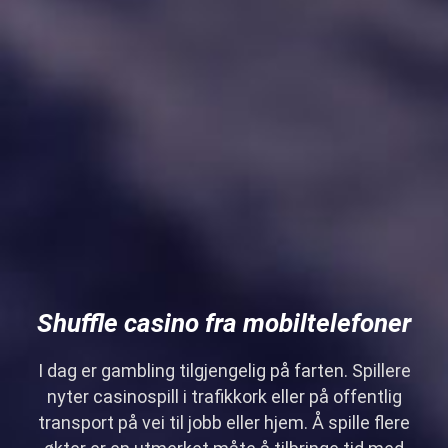
Shuffle casino fra mobiltelefoner
I dag er gambling tilgjengelig på farten. Spillere
nyter casinospill i trafikkork eller på offentlig
transport på vei til jobb eller hjem. Å spille flere